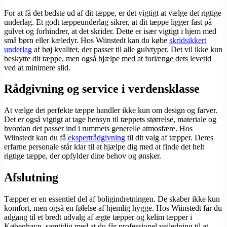
For at få det bedste ud af dit tæppe, er det vigtigt at vælge det rigtige
underlag. Et godt tæppeunderlag sikrer, at dit tæppe ligger fast på
gulvet og forhindrer, at det skrider. Dette er især vigtigt i hjem med
små børn eller kæledyr. Hos Wiinstedt kan du købe
skridsikkert
underlag
af høj kvalitet, der passer til alle gulvtyper. Det vil ikke kun
beskytte dit tæppe, men også hjælpe med at forlænge dets levetid
ved at minimere slid.
Rådgivning og service i verdensklasse
At vælge det perfekte tæppe handler ikke kun om design og farver.
Det er også vigtigt at tage hensyn til tæppets størrelse, materiale og
hvordan det passer ind i rummets generelle atmosfære. Hos
Wiinstedt kan du få
ekspertrådgivning
til dit valg af tæpper. Deres
erfarne personale står klar til at hjælpe dig med at finde det helt
rigtige tæppe, der opfylder dine behov og ønsker.
Afslutning
Tæpper er en essentiel del af boligindretningen. De skaber ikke kun
komfort, men også en følelse af hjemlig hygge. Hos Wiinstedt får du
adgang til et bredt udvalg af ægte tæpper og kelim tæpper i
København, samtidig med at du får professionel vejledning til at