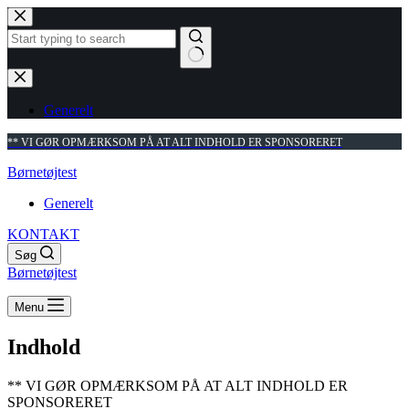
Fortsæt
til
indhold
Ingen
resultater
Generelt
** VI GØR OPMÆRKSOM PÅ AT ALT INDHOLD ER SPONSORERET
Børnetøjtest
Generelt
KONTAKT
Søg
Børnetøjtest
Menu
Indhold
** VI GØR OPMÆRKSOM PÅ AT ALT INDHOLD ER
SPONSORERET