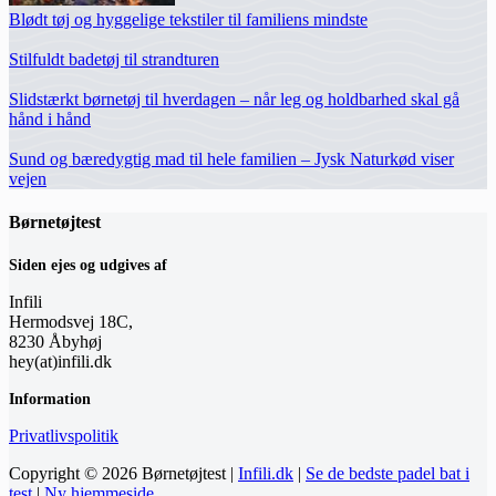
Blødt tøj og hyggelige tekstiler til familiens mindste
Stilfuldt badetøj til strandturen
Slidstærkt børnetøj til hverdagen – når leg og holdbarhed skal gå
hånd i hånd
Sund og bæredygtig mad til hele familien – Jysk Naturkød viser
vejen
Børnetøjtest
Siden ejes og udgives af
Infili
Hermodsvej 18C,
8230 Åbyhøj
hey(at)infili.dk
Information
Privatlivspolitik
Copyright © 2026 Børnetøjtest |
Infili.dk
|
Se de bedste padel bat i
test
|
Ny hjemmeside