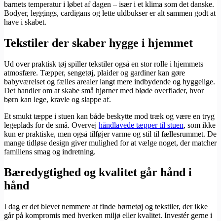
barnets temperatur i løbet af dagen – især i et klima som det danske.
Bodyer, leggings, cardigans og lette uldbukser er alt sammen godt at
have i skabet.
Tekstiler der skaber hygge i hjemmet
Ud over praktisk tøj spiller tekstiler også en stor rolle i hjemmets
atmosfære. Tæpper, sengetøj, plaider og gardiner kan gøre
babyværelset og fælles arealer langt mere indbydende og hyggelige.
Det handler om at skabe små hjørner med bløde overflader, hvor
børn kan lege, kravle og slappe af.
Et smukt tæppe i stuen kan både beskytte mod træk og være en tryg
legeplads for de små. Overvej
håndlavede tæpper til stuen
, som ikke
kun er praktiske, men også tilføjer varme og stil til fællesrummet. De
mange tidløse design giver mulighed for at vælge noget, der matcher
familiens smag og indretning.
Bæredygtighed og kvalitet går hånd i
hånd
I dag er det blevet nemmere at finde børnetøj og tekstiler, der ikke
går på kompromis med hverken miljø eller kvalitet. Investér gerne i