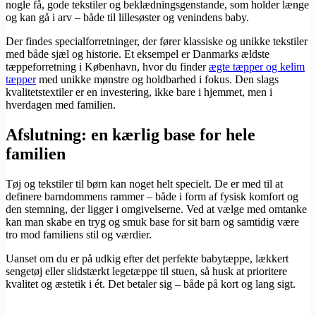
nogle få, gode tekstiler og beklædningsgenstande, som holder længe
og kan gå i arv – både til lillesøster og venindens baby.
Der findes specialforretninger, der fører klassiske og unikke tekstiler
med både sjæl og historie. Et eksempel er Danmarks ældste
tæppeforretning i København, hvor du finder
ægte tæpper og kelim
tæpper
med unikke mønstre og holdbarhed i fokus. Den slags
kvalitetstextiler er en investering, ikke bare i hjemmet, men i
hverdagen med familien.
Afslutning: en kærlig base for hele
familien
Tøj og tekstiler til børn kan noget helt specielt. De er med til at
definere barndommens rammer – både i form af fysisk komfort og
den stemning, der ligger i omgivelserne. Ved at vælge med omtanke
kan man skabe en tryg og smuk base for sit barn og samtidig være
tro mod familiens stil og værdier.
Uanset om du er på udkig efter det perfekte babytæppe, lækkert
sengetøj eller slidstærkt legetæppe til stuen, så husk at prioritere
kvalitet og æstetik i ét. Det betaler sig – både på kort og lang sigt.