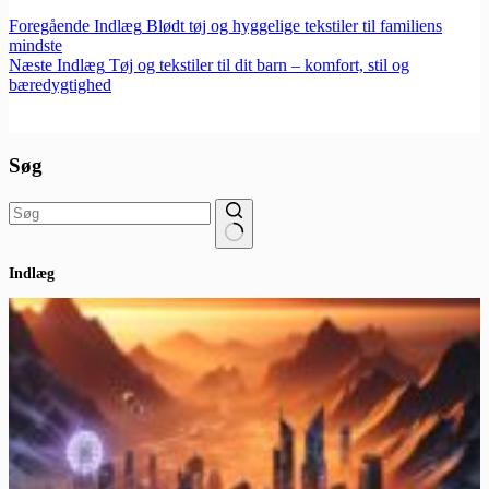
Foregående
Indlæg
Blødt tøj og hyggelige tekstiler til familiens
mindste
Næste
Indlæg
Tøj og tekstiler til dit barn – komfort, stil og
bæredygtighed
Søg
Ingen
Indlæg
resultater