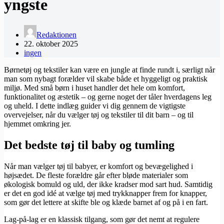
yngste
Redaktionen
22. oktober 2025
ingen
Børnetøj og tekstiler kan være en jungle at finde rundt i, særligt når
man som nybagt forælder vil skabe både et hyggeligt og praktisk
miljø. Med små børn i huset handler det hele om komfort,
funktionalitet og æstetik – og gerne noget der tåler hverdagens leg
og uheld. I dette indlæg guider vi dig gennem de vigtigste
overvejelser, når du vælger tøj og tekstiler til dit barn – og til
hjemmet omkring jer.
Det bedste tøj til baby og tumling
Når man vælger tøj til babyer, er komfort og bevægelighed i
højsædet. De fleste forældre går efter bløde materialer som
økologisk bomuld og uld, der ikke kradser mod sart hud. Samtidig
er det en god idé at vælge tøj med trykknapper frem for knapper,
som gør det lettere at skifte ble og klæde barnet af og på i en fart.
Lag-på-lag er en klassisk tilgang, som gør det nemt at regulere