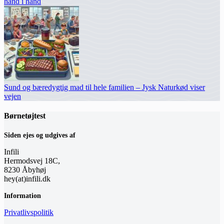
hånd i hånd
Sund og bæredygtig mad til hele familien – Jysk Naturkød viser
vejen
Børnetøjtest
Siden ejes og udgives af
Infili
Hermodsvej 18C,
8230 Åbyhøj
hey(at)infili.dk
Information
Privatlivspolitik