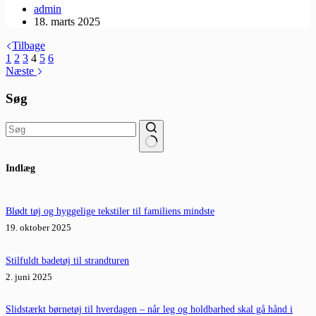
admin
18. marts 2025
Tilbage
1
2
3
4
5
6
Næste
Søg
Ingen
Indlæg
resultater
Blødt tøj og hyggelige tekstiler til familiens mindste
19. oktober 2025
Stilfuldt badetøj til strandturen
2. juni 2025
Slidstærkt børnetøj til hverdagen – når leg og holdbarhed skal gå hånd i