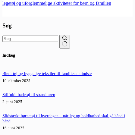
legetøj og uforglemmelige aktiviteter for børn og familien
Søg
Ingen
Indlæg
resultater
Blødt tøj og hyggelige tekstiler til familiens mindste
19. oktober 2025
Stilfuldt badetøj til strandturen
2. juni 2025
Slidstærkt børnetøj til hverdagen – når leg og holdbarhed skal gå hånd i
hånd
16. juni 2025