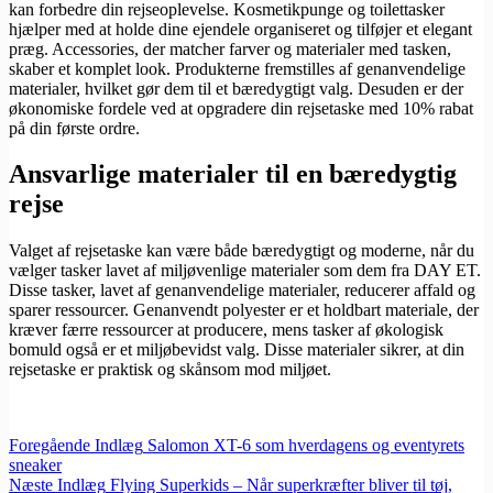
kan forbedre din rejseoplevelse. Kosmetikpunge og toilettasker
hjælper med at holde dine ejendele organiseret og tilføjer et elegant
præg. Accessories, der matcher farver og materialer med tasken,
skaber et komplet look. Produkterne fremstilles af genanvendelige
materialer, hvilket gør dem til et bæredygtigt valg. Desuden er der
økonomiske fordele ved at opgradere din rejsetaske med 10% rabat
på din første ordre.
Ansvarlige materialer til en bæredygtig
rejse
Valget af rejsetaske kan være både bæredygtigt og moderne, når du
vælger tasker lavet af miljøvenlige materialer som dem fra DAY ET.
Disse tasker, lavet af genanvendelige materialer, reducerer affald og
sparer ressourcer. Genanvendt polyester er et holdbart materiale, der
kræver færre ressourcer at producere, mens tasker af økologisk
bomuld også er et miljøbevidst valg. Disse materialer sikrer, at din
rejsetaske er praktisk og skånsom mod miljøet.
Foregående
Indlæg
Salomon XT-6 som hverdagens og eventyrets
sneaker
Næste
Indlæg
Flying Superkids – Når superkræfter bliver til tøj,