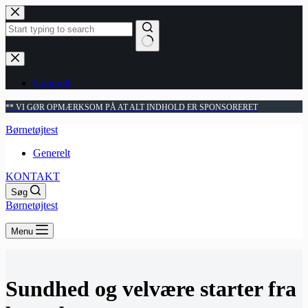
Fortsæt
til
indhold
Ingen
resultater
Generelt
** VI GØR OPMÆRKSOM PÅ AT ALT INDHOLD ER SPONSORERET
Børnetøjtest
Generelt
KONTAKT
Søg
Børnetøjtest
Menu
Sundhed og velvære starter fra